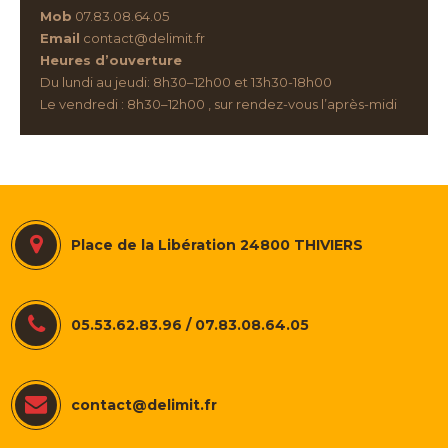
Mob
07.83.08.64.05
Email
contact@delimit.fr
Heures d’ouverture
Du lundi au jeudi: 8h30–12h00 et 13h30-18h00
Le vendredi : 8h30–12h00 , sur rendez-vous l’après-midi
Place de la Libération 24800 THIVIERS
05.53.62.83.96 / 07.83.08.64.05
contact@delimit.fr