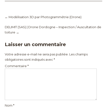
Post
navigation
←
Modélisation 3D par Photogrammétrie (Drone)
DELIMIT (SAS) | Drone Dordogne – Inspection / Auscultation de
toiture
→
Laisser un commentaire
Votre adresse e-mail ne sera pas publiée.
Les champs
obligatoires sont indiqués avec
*
Commentaire
*
Nom
*