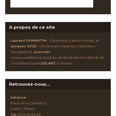
A propos de ce site
Laurent DUMARTIN
– (Géomètre Expert Foncier) et
Jacques JUGE
– (Technicien Supérieur Géomètre
Topographe),
associés
,
vous accueillent du lundi au vendredi dans le cabinet de
Géomètre Expert
DELIMIT
à Thiviers.
Retrouvez-nous…
Adresse
Place de la Libération
24800, Thiviers
Tel
05.53.62.83.96